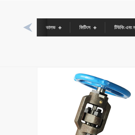
ভালভ
ফিটিংস
টিউবিং এবং ন