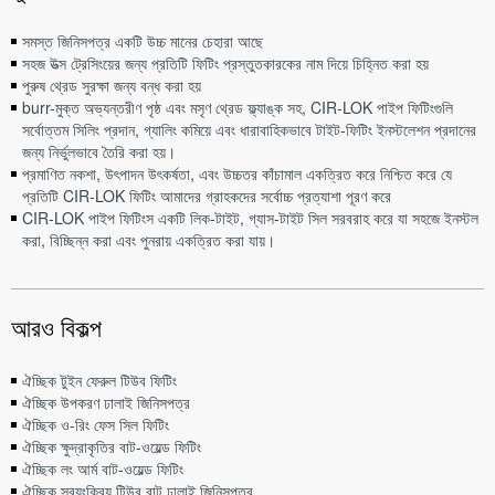
সমস্ত জিনিসপত্র একটি উচ্চ মানের চেহারা আছে
সহজ উত্স ট্রেসিংয়ের জন্য প্রতিটি ফিটিং প্রস্তুতকারকের নাম দিয়ে চিহ্নিত করা হয়
পুরুষ থ্রেড সুরক্ষা জন্য বন্ধ করা হয়
burr-মুক্ত অভ্যন্তরীণ পৃষ্ঠ এবং মসৃণ থ্রেড ফ্ল্যাঙ্ক সহ, CIR-LOK পাইপ ফিটিংগুলি
সর্বোত্তম সিলিং প্রদান, গ্যালিং কমিয়ে এবং ধারাবাহিকভাবে টাইট-ফিটিং ইনস্টলেশন প্রদানের
জন্য নির্ভুলভাবে তৈরি করা হয়।
প্রমাণিত নকশা, উৎপাদন উৎকর্ষতা, এবং উচ্চতর কাঁচামাল একত্রিত করে নিশ্চিত করে যে
প্রতিটি CIR-LOK ফিটিং আমাদের গ্রাহকদের সর্বোচ্চ প্রত্যাশা পূরণ করে
CIR-LOK পাইপ ফিটিংস একটি লিক-টাইট, গ্যাস-টাইট সিল সরবরাহ করে যা সহজে ইনস্টল
করা, বিচ্ছিন্ন করা এবং পুনরায় একত্রিত করা যায়।
আরও বিকল্প
ঐচ্ছিক টুইন ফেরুল টিউব ফিটিং
ঐচ্ছিক উপকরণ ঢালাই জিনিসপত্র
ঐচ্ছিক ও-রিং ফেস সিল ফিটিং
ঐচ্ছিক ক্ষুদ্রাকৃতির বাট-ওয়েল্ড ফিটিং
ঐচ্ছিক লং আর্ম বাট-ওয়েল্ড ফিটিং
ঐচ্ছিক স্বয়ংক্রিয় টিউব বাট ঢালাই জিনিসপত্র