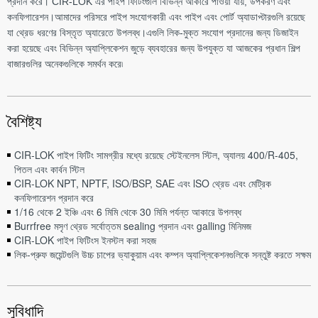
প্রদান করে। CIR-LOK এর পাইপ ফিটিংগুলি বিভিন্ন আকারে পাওয়া যায়, উপকরণ এবং
কনফিগারেশন।আমাদের পরিসরে পাইপ সংযোগকারী এবং পাইপ এবং পোর্ট অ্যাডাপ্টারগুলি রয়েছে
যা থ্রেড ধরণের বিস্তৃত অ্যারেতে উপলব্ধ।এগুলি লিক-মুক্ত সংযোগ প্রদানের জন্য ডিজাইন
করা হয়েছে এবং বিভিন্ন অ্যাপ্লিকেশন জুড়ে ব্যবহারের জন্য উপযুক্ত যা আজকের প্রধান শিল্প
বাজারগুলির অনেকগুলিকে সমর্থন করে৷
বৈশিষ্ট্য
CIR-LOK পাইপ ফিটিং সামগ্রীর মধ্যে রয়েছে স্টেইনলেস স্টিল, অ্যালয় 400/R-405,
পিতল এবং কার্বন স্টিল
CIR-LOK NPT, NPTF, ISO/BSP, SAE এবং lSO থ্রেড এবং মেট্রিক
কনফিগারেশন প্রদান করে
1/16 থেকে 2 ইঞ্চি এবং 6 মিমি থেকে 30 মিমি পর্যন্ত আকারে উপলব্ধ
Burrfree মসৃণ থ্রেড সর্বোত্তম sealing প্রদান এবং galling মিনিমজ
CIR-LOK পাইপ ফিটিংস ইনস্টল করা সহজ
লিক-প্রুফ জয়েন্টগুলি উচ্চ চাপের ভ্যাকুয়াম এবং কম্পন অ্যাপ্লিকেশনগুলিকে সন্তুষ্ট করতে সক্ষম
সুবিধাদি