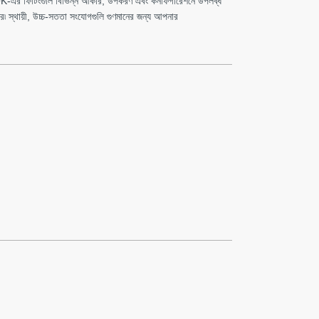
R-LOK-এর ফিটিংগুলি বিভিন্ন আকার, উপকরণ এবং কনফিগারেশনে উপলব্ধ
রে৷ স্থায়ী, উচ্চ-সততা সংযোগগুলি গুণমানের জন্য আপনার