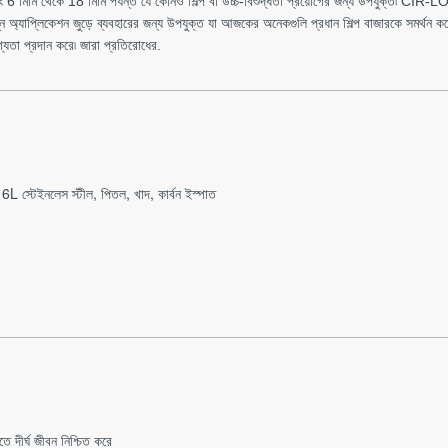
6 মিমি থেকে 18 মিমি পর্যন্ত যে কোনও শিল্প বা উচ্চ-বিশুদ্ধতা প্রয়োগের জন্য উপযুক্ত৷ CI
ন অ্যাপ্লিকেশন জুড়ে ব্যবহারের জন্য উপযুক্ত যা আজকের অনেকগুলি প্রধান শিল্প বাজারকে সমর্থন ক
গ্যতা প্রদান করে৷ জারা প্রতিরোধের.
6L স্টেইনলেস স্টীল, পিতল, খাদ, কার্বন ইস্পাত
ে দীর্ঘ জীবন নিশ্চিত করে