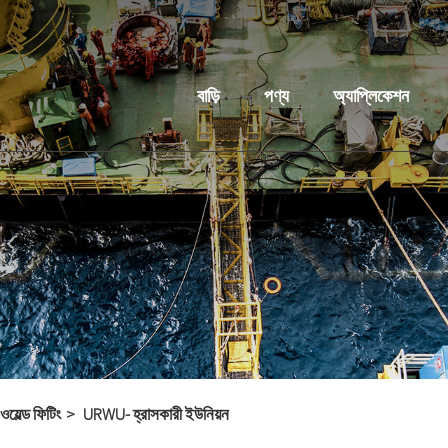
বাড়ি
পণ্য
অ্যাপ্লিকেশন
ওয়েল্ড ফিটিং
URWU- হ্রাসকারী ইউনিয়ন