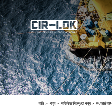
বাড়ি
পণ্য
অতি উচ্চ বিশুদ্ধতা পণ্য
লং আর্ম বাট-