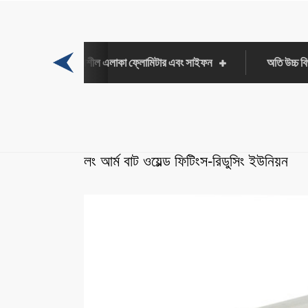
চাপ পরিমাপক পরিবর্তনশীল এলাকা ফ্লোমিটার এবং সাইফন
অতি উচ্চ বি
লং আর্ম বাট ওয়েল্ড ফিটিংস-রিডুসিং ইউনিয়ন