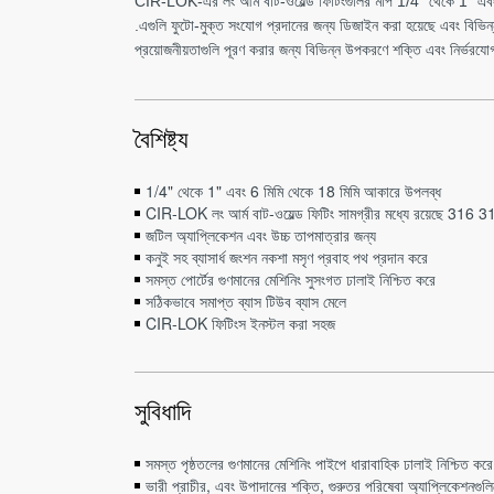
CIR-LOK-এর লং আর্ম বাট-ওয়েল্ড ফিটিংগুলির মাপ 1/4" থেকে 1" এবং 
.এগুলি ফুটো-মুক্ত সংযোগ প্রদানের জন্য ডিজাইন করা হয়েছে এবং বিভিন্
প্রয়োজনীয়তাগুলি পূরণ করার জন্য বিভিন্ন উপকরণে শক্তি এবং নির্ভরযো
বৈশিষ্ট্য
1/4" থেকে 1" এবং 6 মিমি থেকে 18 মিমি আকারে উপলব্ধ
CIR-LOK লং আর্ম বাট-ওয়েল্ড ফিটিং সামগ্রীর মধ্যে রয়েছে 316 31
জটিল অ্যাপ্লিকেশন এবং উচ্চ তাপমাত্রার জন্য
কনুই সহ ব্যাসার্ধ জংশন নকশা মসৃণ প্রবাহ পথ প্রদান করে
সমস্ত পোর্টের গুণমানের মেশিনিং সুসংগত ঢালাই নিশ্চিত করে
সঠিকভাবে সমাপ্ত ব্যাস টিউব ব্যাস মেলে
CIR-LOK ফিটিংস ইনস্টল করা সহজ
সুবিধাদি
সমস্ত পৃষ্ঠতলের গুণমানের মেশিনিং পাইপে ধারাবাহিক ঢালাই নিশ্চিত করে
ভারী প্রাচীর, এবং উপাদানের শক্তি, গুরুতর পরিষেবা অ্যাপ্লিকেশনগুলিত