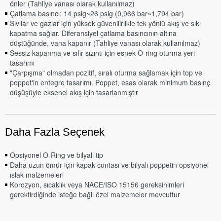
önler (Tahliye vanası olarak kullanılmaz)
Çatlama basıncı: 14 psig~26 psig (0,966 bar~1,794 bar)
Sıvılar ve gazlar için yüksek güvenilirlikle tek yönlü akış ve sıkı
kapatma sağlar. Diferansiyel çatlama basıncının altına
düştüğünde, vana kapanır (Tahliye vanası olarak kullanılmaz)
Sessiz kapanma ve sıfır sızıntı için esnek O-ring oturma yeri
tasarımı
"Çarpışma" olmadan pozitif, sıralı oturma sağlamak için top ve
poppet'in entegre tasarımı. Poppet, esas olarak minimum basınç
düşüşüyle ​​eksenel akış için tasarlanmıştır
Daha Fazla Seçenek
Opsiyonel O-Ring ve bilyalı tip
Daha uzun ömür için kapak contası ve bilyalı poppetin opsiyonel
ıslak malzemeleri
Korozyon, sıcaklık veya NACE/ISO 15156 gereksinimleri
gerektirdiğinde isteğe bağlı özel malzemeler mevcuttur