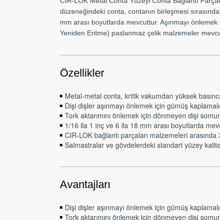
CIR-LOK Metal Conta Yüzeyi Conta Bağlantı Parçala
düzeneğindeki conta, contanın birleşmesi sırasında i
mm arası boyutlarda mevcuttur. Aşınmayı önlemek v
Yeniden Eritme) paslanmaz çelik malzemeler mevcu
Özellikler
Metal-metal conta, kritik vakumdan yüksek basın
Dişi dişler aşınmayı önlemek için gümüş kaplamalıdır 
Tork aktarımını önlemek için dönmeyen dişi somu
1/16 ila 1 inç ve 6 ila 18 mm arası boyutlarda mev
CIR-LOK bağlantı parçaları malzemeleri arasınd
Salmastralar ve gövdelerdeki standart yüzey kalit
Avantajları
Dişi dişler aşınmayı önlemek için gümüş kaplamalıdır 
Tork aktarımını önlemek için dönmeyen dişi somu