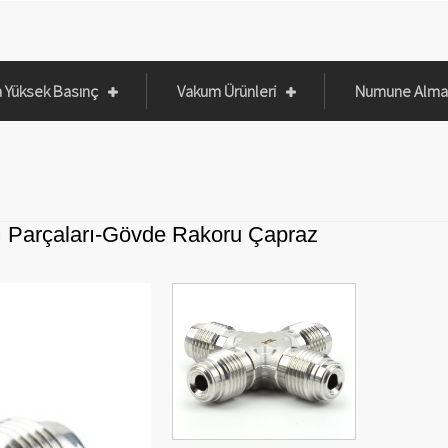
a Yüksek Basınç
Vakum Ürünleri
Numune Alma 
ı Parçaları-Gövde Rakoru Çapraz