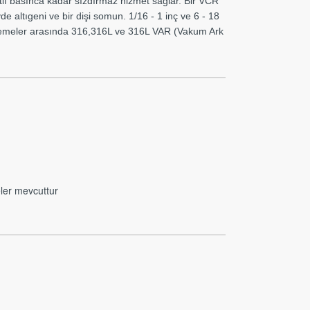
if basınca kadar sızdırmaz hizmet sağlar. Bir VCR
e altıgeni ve bir dişi somun. 1/16 - 1 inç ve 6 - 18
alzemeler arasında 316,316L ve 316L VAR (Vakum Ark
ler mevcuttur