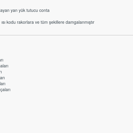
ayan yan yük tutucu conta
ısı kodu rakorlara ve tüm şekillere damgalanmıştır
rı
aları
ı
arı
arı
çaları