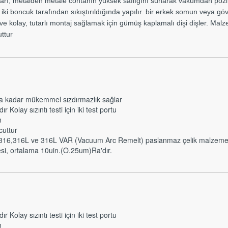
rı, metalden metale contanın yüksek saflığını sunarak vakumdan pozit
ki boncuk tarafından sıkıştırıldığında yapılır. bir erkek somun veya gövd
e kolay, tutarlı montaj sağlamak için gümüş kaplamalı dişi dişler. M
ttur
ca kadar mükemmel sızdırmazlık sağlar
Kolay sızıntı testi için iki test portu
n
cuttur
a 316,316L ve 316L VAR (Vacuum Arc Remelt) paslanmaz çelik malzeme
esi, ortalama 10uin.(O.25um)Ra'dır.
Kolay sızıntı testi için iki test portu
n