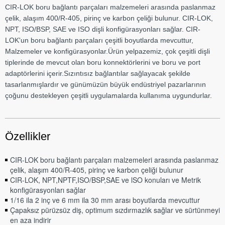
CIR-LOK boru bağlantı parçaları malzemeleri arasında paslanmaz
çelik, alaşım 400/R-405, pirinç ve karbon çeliği bulunur. CIR-LOK,
NPT, ISO/BSP, SAE ve ISO dişli konfigürasyonları sağlar. CIR-
LOK'un boru bağlantı parçaları çeşitli boyutlarda mevcuttur,
Malzemeler ve konfigürasyonlar.Ürün yelpazemiz, çok çeşitli dişli
tiplerinde de mevcut olan boru konnektörlerini ve boru ve port
adaptörlerini içerir.Sızıntısız bağlantılar sağlayacak şekilde
tasarlanmışlardır ve günümüzün büyük endüstriyel pazarlarının
çoğunu destekleyen çeşitli uygulamalarda kullanıma uygundurlar.
Özellikler
CIR-LOK boru bağlantı parçaları malzemeleri arasında paslanmaz
çelik, alaşım 400/R-405, pirinç ve karbon çeliği bulunur
CIR-LOK, NPT,NPTF,ISO/BSP,SAE ve lSO konuları ve Metrik
konfigürasyonları sağlar
1/16 ila 2 inç ve 6 mm ila 30 mm arası boyutlarda mevcuttur
Çapaksız pürüzsüz diş, optimum sızdırmazlık sağlar ve sürtünmeyi
en aza indirir