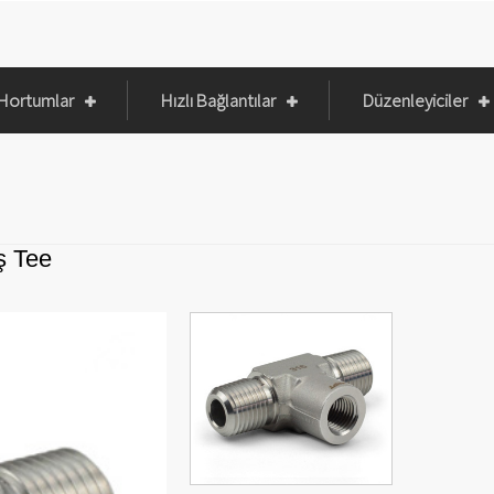
 Hortumlar
Hızlı Bağlantılar
Düzenleyiciler
ş Tee