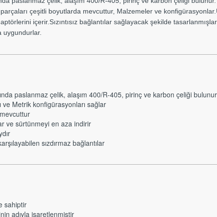
da paslanmaz çelik, alaşım 400/R-405, pirinç ve karbon çeliği bulunur
arçaları çeşitli boyutlarda mevcuttur, Malzemeler ve konfigürasyonlar.Ür
ptörlerini içerir.Sızıntısız bağlantılar sağlayacak şekilde tasarlanmış
a uygundurlar.
nda paslanmaz çelik, alaşım 400/R-405, pirinç ve karbon çeliği bulunur
e Metrik konfigürasyonları sağlar
 mevcuttur
r ve sürtünmeyi en aza indirir
ydır
arşılayabilen sızdırmaz bağlantılar
 sahiptir
nin adıyla işaretlenmiştir