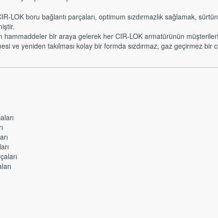
e CIR-LOK boru bağlantı parçaları, optimum sızdırmazlık sağlamak, sürtün
ştir.
n hammaddeler bir araya gelerek her CIR-LOK armatürünün müşterilerimi
si ve yeniden takılması kolay bir formda sızdırmaz, gaz geçirmez bir 
aları
ı
arı
arı
çaları
ları