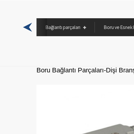
Vanalar
Bağlantı parçaları
Boru ve Esnek
Boru Bağlantı Parçaları-Dişi Bran