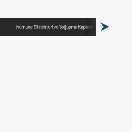
Numune Silindirleri ve Yoğuşma Kapları
Basınç G