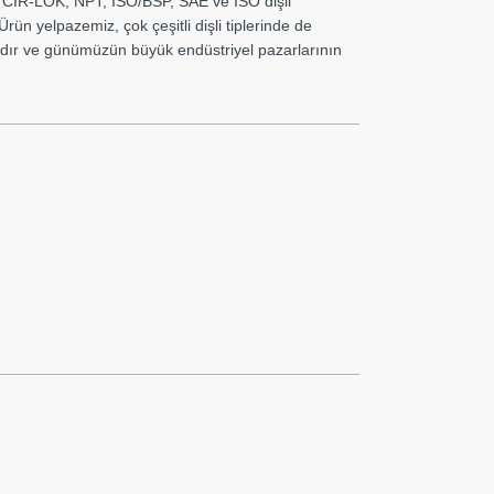
. CIR-LOK, NPT, ISO/BSP, SAE ve ISO dişli
ün yelpazemiz, çok çeşitli dişli tiplerinde de
lardır ve günümüzün büyük endüstriyel pazarlarının