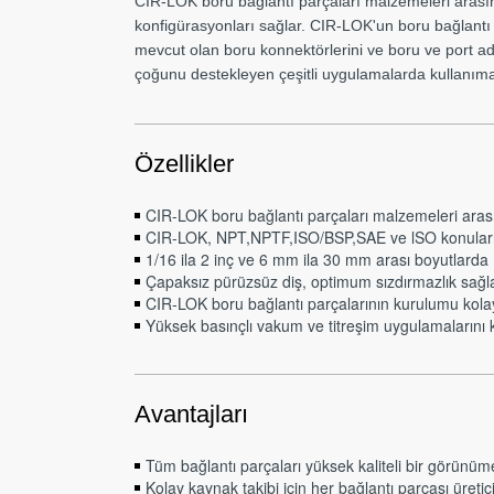
CIR-LOK boru bağlantı parçaları malzemeleri arasın
konfigürasyonları sağlar. CIR-LOK'un boru bağlantı p
mevcut olan boru konnektörlerini ve boru ve port ada
çoğunu destekleyen çeşitli uygulamalarda kullanım
Özellikler
CIR-LOK boru bağlantı parçaları malzemeleri arası
CIR-LOK, NPT,NPTF,ISO/BSP,SAE ve lSO konuları v
1/16 ila 2 inç ve 6 mm ila 30 mm arası boyutlarda
Çapaksız pürüzsüz diş, optimum sızdırmazlık sağla
CIR-LOK boru bağlantı parçalarının kurulumu kola
Yüksek basınçlı vakum ve titreşim uygulamalarını k
Avantajları
Tüm bağlantı parçaları yüksek kaliteli bir görünüme
Kolay kaynak takibi için her bağlantı parçası üretici