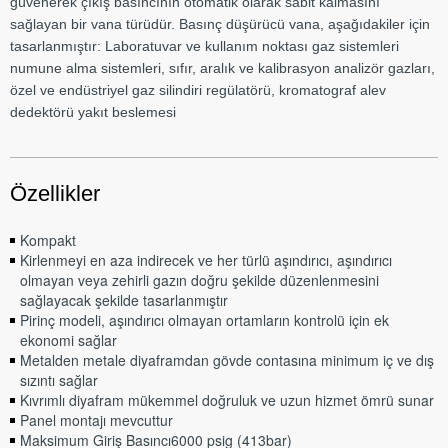
güvenerek çıkış basıncının otomatik olarak sabit kalmasını
sağlayan bir vana türüdür. Basınç düşürücü vana, aşağıdakiler için
tasarlanmıştır: Laboratuvar ve kullanım noktası gaz sistemleri
numune alma sistemleri, sıfır, aralık ve kalibrasyon analizör gazları,
özel ve endüstriyel gaz silindiri regülatörü, kromatograf alev
dedektörü yakıt beslemesi
Özellikler
Kompakt
Kirlenmeyi en aza indirecek ve her türlü aşındırıcı, aşındırıcı
olmayan veya zehirli gazın doğru şekilde düzenlenmesini
sağlayacak şekilde tasarlanmıştır
Pirinç modeli, aşındırıcı olmayan ortamların kontrolü için ek
ekonomi sağlar
Metalden metale diyaframdan gövde contasına minimum iç ve dış
sızıntı sağlar
Kıvrımlı diyafram mükemmel doğruluk ve uzun hizmet ömrü sunar
Panel montajı mevcuttur
Maksimum Giriş Basıncı6000 psig (413bar)