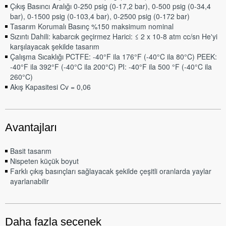
Çıkış Basıncı Aralığı 0-250 psig (0-17,2 bar), 0-500 psig (0-34,4
bar), 0-1500 psig (0-103,4 bar), 0-2500 psig (0-172 bar)
Tasarım Korumalı Basınç %150 maksimum nominal
Sızıntı Dahili: kabarcık geçirmez Harici: ≤ 2 x 10-8 atm cc/sn He'yi
karşılayacak şekilde tasarım
Çalışma Sıcaklığı PCTFE: -40°F ila 176°F (-40°C ila 80°C) PEEK:
-40°F ila 392°F (-40°C ila 200°C) PI: -40°F ila 500 °F (-40°C ila
260°C)
Akış Kapasitesi Cv = 0,06
Avantajları
Basit tasarım
Nispeten küçük boyut
Farklı çıkış basınçları sağlayacak şekilde çeşitli oranlarda yaylar
ayarlanabilir
Daha fazla seçenek