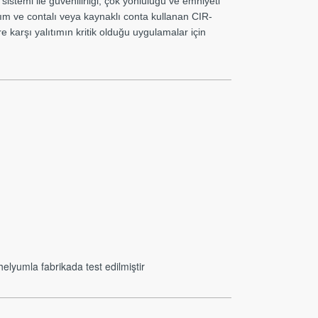
sistemi ile güvenilirliği, çok yönlülüğü ve emniyeti
rım ve contalı veya kaynaklı conta kullanan CIR-
e karşı yalıtımın kritik olduğu uygulamalar için
lyumla fabrikada test edilmiştir