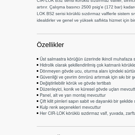
CIR-LOK BS2 serisi körüklü sızdırmaz valfler, birincil
artırır. Çalışma basıncı 2500 psig'e (172 bar) kada
LOK BS2 serisi körüklü sızdırmaz valflerle sistem sıv
idealdirler ve genel ve yüksek saflıkta hizmet için 
Özellikler
Üst salmastra körüğün üzerinde ikincil muhafaza s
Hidrolik olarak şekillendirilmiş çok katmanlı körükl
Dönmeyen gövde ucu, oturma alanı içindeki sürtün
Güvenliği ve çevrim ömrünü artırmak için sıkı bir ş
Değiştirilebilir körük ve gövde tertibatı
Düzenleyici, konik ve küresel gövde uçları mevcut
Panel, alt ve yan montaj mevcuttur
Çift kilit pimleri sapın sabit ve dayanıklı bir şekild
Kulp renk seçenekleri mevcuttur
Her CIR-LOK körüklü sızdırmaz valf, yuvada, zarft