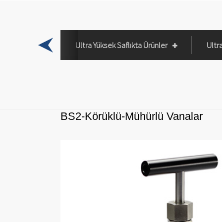
ve Sifonlar
Ultra Yüksek Saflıkta Ürünler
Ultr
BS2-Körüklü-Mühürlü Vanalar