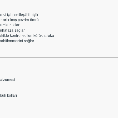
i için sertleştirilmiştir
er artırılmış çevrim ömrü
mümkün kılar
 muhafaza sağlar
ekilde kontrol edilen körük stroku
e sabitlenmesini sağlar
malzemesi
uk kolları