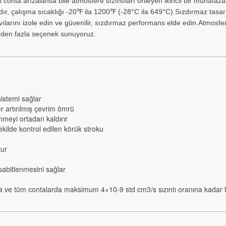
 conta arızalansa bile atmosfere sızıntıları önleyen ikincil bir muhafaza 
rdır, çalışma sıcaklığı -20℉ ila 1200℉ (-28°C ila 649°C).Sızdırmaz tasa
ılarını izole edin ve güvenilir, sızdırmaz performans elde edin.Atmosfer
birden fazla seçenek sunuyoruz.
istemi sağlar
er artırılmış çevrim ömrü
meyi ortadan kaldırır
ekilde kontrol edilen körük stroku
tur
e sabitlenmesini sağlar
a ve tüm contalarda maksimum 4×10-9 std cm3/s sızıntı oranına kadar he