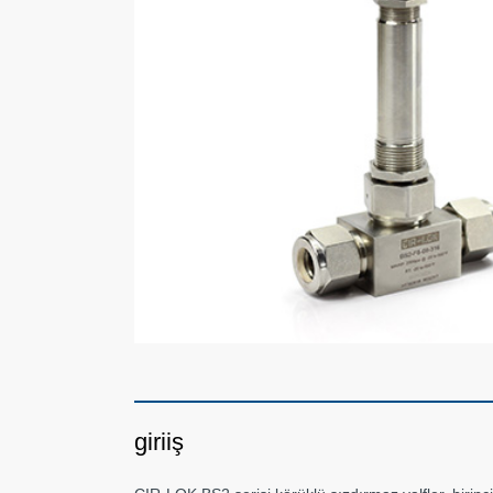
giriiş