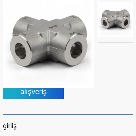
alışveriş
giriiş