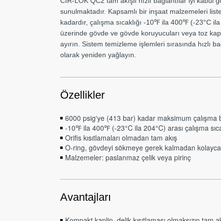
CIR-LOK QC2 tam akışlı hızlı bağlantılar iyi kabul gö
sunulmaktadır. Kapsamlı bir inşaat malzemeleri lis
kadardır, çalışma sıcaklığı -10℉ ila 400℉ (-23°C ila 
üzerinde gövde ve gövde koruyucuları veya toz kapak
ayırın. Sistem temizleme işlemleri sırasında hızlı b
olarak yeniden yağlayın.
Özellikler
6000 psig'ye (413 bar) kadar maksimum çalışma b
-10℉ ila 400℉ (-23°C ila 204°C) arası çalışma sıca
Orifis kısıtlamaları olmadan tam akış
O-ring, gövdeyi sökmeye gerek kalmadan kolayca de
Malzemeler: paslanmaz çelik veya pirinç
Avantajları
Kompakt kaplin, delik kısıtlaması olmaksızın tam a