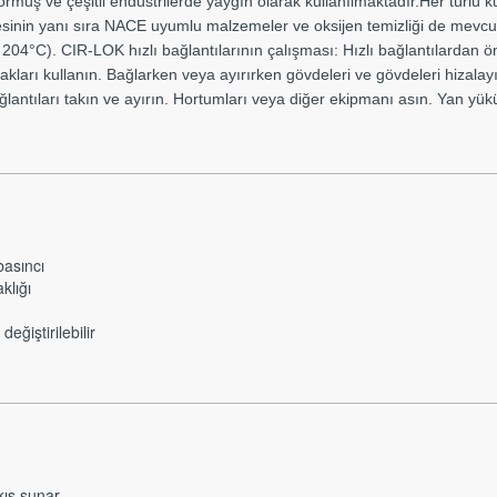
rmüş ve çeşitli endüstrilerde yaygın olarak kullanılmaktadır.Her türlü ku
tesinin yanı sıra NACE uyumlu malzemeler ve oksijen temizliği de mevcu
204°C). CIR-LOK hızlı bağlantılarının çalışması: Hızlı bağlantılardan ön
ları kullanın. Bağlarken veya ayırırken gövdeleri ve gövdeleri hizalayın
ağlantıları takın ve ayırın. Hortumları veya diğer ekipmanı asın. Yan yük
asıncı
klığı
ğiştirilebilir
kış sunar