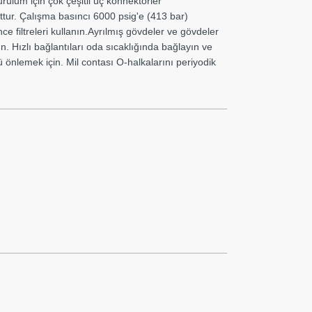
rulum için çok çeşitli uç konnektörler
ttur. Çalışma basıncı 6000 psig'e (413 bar)
ce filtreleri kullanın.Ayrılmış gövdeler ve gövdeler
. Hızlı bağlantıları oda sıcaklığında bağlayın ve
ü önlemek için. Mil contası O-halkalarını periyodik